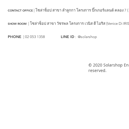
| โซล่าช็อป สาขา ลำลูกกา
โครงการ บิ๊กเกอร์แลนด์ คลอง 7 (
CONTACT OFFICE
|
โซล่าช็อป สาขา วัชรพล
โครงการ เวนิส ดี ไอริส (Venice Di IRI
SHOW ROOM
PHONE
LINE ID
| 02 053 1358
: @solarshop
© 2020 Solarshop Ene
reserved.