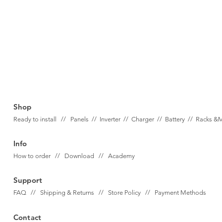
Shop
Ready to install // Panels //
Inverter //
Charger //
Battery //
Racks &
Info
How to order // Download // Academy
Support
FAQ // Shipping & Returns // Store Policy // Payment Methods
Contact