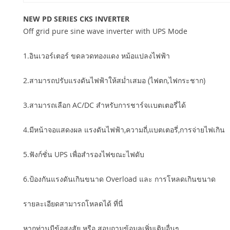
NEW PD SERIES CKS INVERTER
Off grid pure sine wave inverter with UPS Mode
1.อินเวอร์เตอร์ ขดลวดทองแดง หม้อแปลงไฟฟ้า
2.สามารถปรับแรงดันไฟฟ้าให้สม่ำเสมอ (ไฟตก,ไฟกระชาก)
3.สามารถเลือก AC/DC สำหรับการชาร์จเเบตเตอรี่ได้
4.มีหน้าจอแสดงผล แรงดันไฟฟ้า,ความถี่,แบตเตอรี่,การจ่ายไฟเกิน
5.ฟังก์ชั่น UPS เพื่อสำรองไฟขณะไฟดับ
6.ป้องกันแรงดันเกินขนาด Overload และ การโหลดเกินขนาด
รายละเอียดสามารถโหลดได้ ที่นี่
หากท่านมีข้อสงสัย หรือ สอบถามข้อมูลเพิ่มเติมอื่นๆ