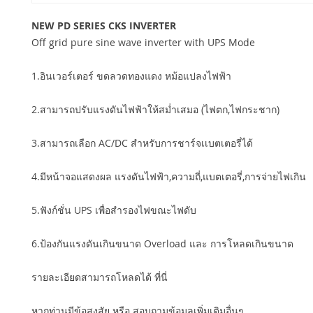
NEW PD SERIES CKS INVERTER
Off grid pure sine wave inverter with UPS Mode
1.อินเวอร์เตอร์ ขดลวดทองแดง หม้อแปลงไฟฟ้า
2.สามารถปรับแรงดันไฟฟ้าให้สม่ำเสมอ (ไฟตก,ไฟกระชาก)
3.สามารถเลือก AC/DC สำหรับการชาร์จเเบตเตอรี่ได้
4.มีหน้าจอแสดงผล แรงดันไฟฟ้า,ความถี่,แบตเตอรี่,การจ่ายไฟเกิน
5.ฟังก์ชั่น UPS เพื่อสำรองไฟขณะไฟดับ
6.ป้องกันแรงดันเกินขนาด Overload และ การโหลดเกินขนาด
รายละเอียดสามารถโหลดได้ ที่นี่
หากท่านมีข้อสงสัย หรือ สอบถามข้อมูลเพิ่มเติมอื่นๆ