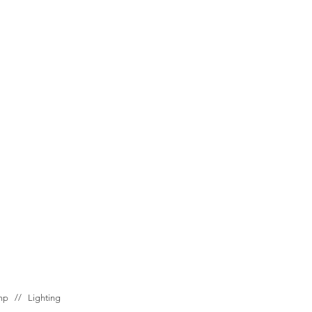
ump //
Lighting