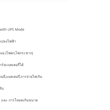
r with UPS Mode
อแปลงไฟฟ้า
สมอ (ไฟตก,ไฟกระชาก)
์จเเบตเตอรี่ได้
ถี่,แบตเตอรี่,การจ่ายไฟเกิน
ดับ
ad และ การโหลดเกินขนาด