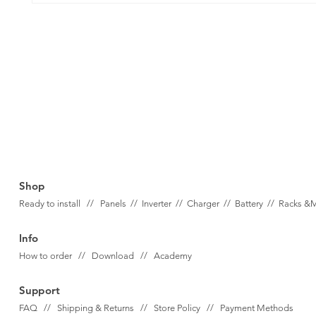
Shop
Ready to install // Panels //
Inverter //
Charger //
Battery //
Racks &
Info
How to order // Download // Academy
Support
FAQ // Shipping & Returns // Store Policy // Payment Methods