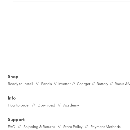
Shop
Ready to install // Panels //
Inverter //
Charger //
Battery //
Racks &
Info
How to order // Download // Academy
Support
FAQ // Shipping & Returns // Store Policy // Payment Methods