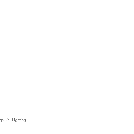
ump //
Lighting