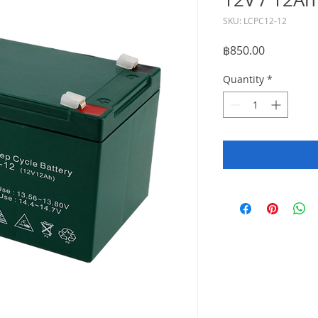
SKU: LCPC12-12
Price
฿850.00
Quantity
*