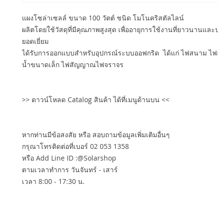
แผงโซล่าเซลล์ ขนาด 100 วัตต์ ชนิด โมโนคริสตัลไลน์
ผลิตโดยใช้วัสดุที่มีคุณภาพสูงสุด เพื่ออายุการใช้งานที่ยาวนานและป
ยอดเยี่ยม
ได้รับการออกแบบสำหรับอุปกรณ์ระบบออฟกริด ได้แก่ ไฟสนาม ไฟถ
น้ำขนาดเล็ก ไฟสัญญาณไฟจราจร
>> ดาวน์โหลด Catalog สินค้า ได้ที่เมนูด้านบน <<
หากท่านมีข้อสงสัย หรือ สอบถามข้อมูลเพิ่มเติมอื่นๆ
กรุณาโทรติดต่อที่เบอร์ 02 053 1358
หรือ Add Line ID :@Solarshop
ตามเวลาทำการ วันจันทร์ - เสาร์
เวลา 8:00 - 17:30 น.