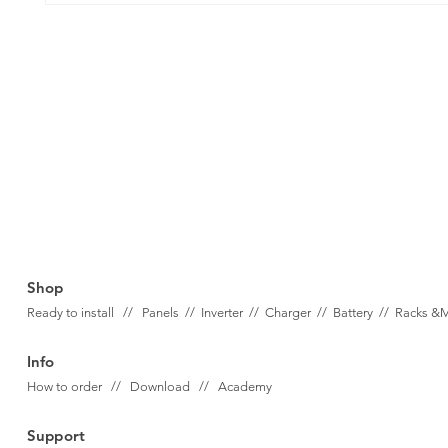
Shop
Ready to install // Panels //
Inverter //
Charger //
Battery //
Racks &
Info
How to order // Download // Academy
Support