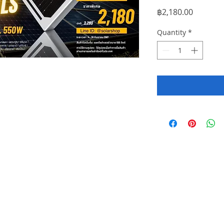
Price
฿2,180.00
Quantity
*