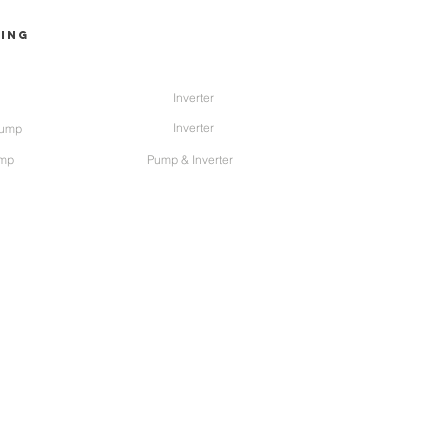
ting
TYPE
Inverter
Inverter
pump
ump
Pump & Inverter