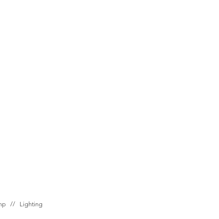
ump //
Lighting