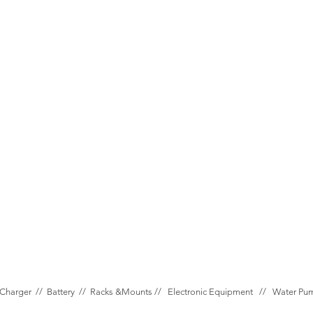
Charger //
Battery //
Racks &Mounts //
Electronic Equipment //
Water P